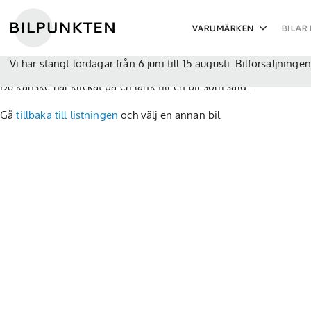
Skip
to
Warning
: Undefined variable $url in
/home/bilpunkt/public_htm
VARUMÄRKEN
BILAR 
Hittade inte vald bil
content
Vi har stängt lördagar från 6 juni till 15 augusti. Bilförsäljnin
Du kanske har klickat på en länk till en bil som såld..
Gå
tillbaka till listningen
och välj en annan bil