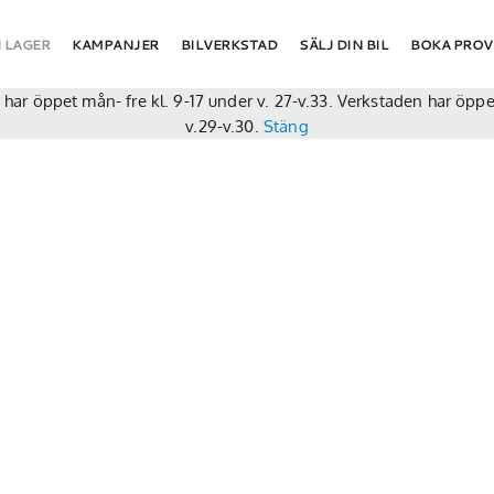
l/wp-content/plugins/swapi-bytbil/swapi-bytbil.php
on line
104
I LAGER
KAMPANJER
BILVERKSTAD
SÄLJ DIN BIL
BOKA PRO
gen har öppet mån- fre kl. 9-17 under v. 27-v.33. Verkstaden har öp
v.29-v.30.
Stäng