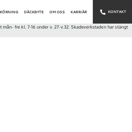
5
KONTAKT
VKÖRNING
DÄCKBYTE
OM OSS
KARRIÄR
pet mån- fre kl. 7-16 under v. 27-v.32. Skadeverkstaden har stängt